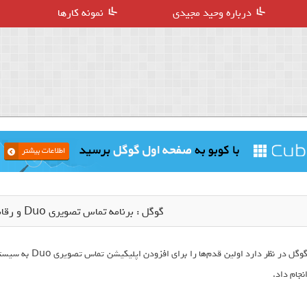
درباره وحید مجیدی
نمونه کارها
گوگل : برنامه تماس تصویری Duo و رقابت FaceTime اپل
نجام داد.