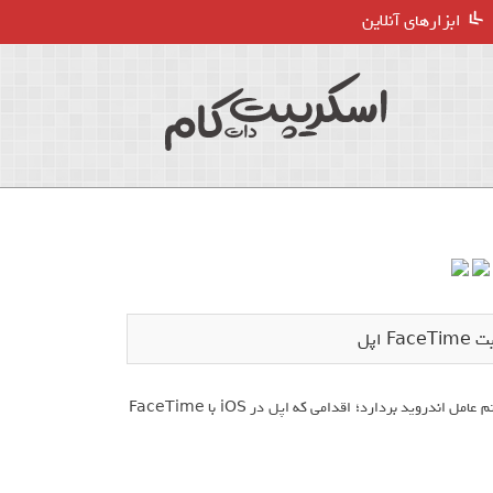
ابزارهای آنلاین
گوگل در نظر دارد اولین قدم‌ها را برای افزودن اپلیکیشن تماس تصویری Duo به سیستم عامل اندروید بردارد؛ اقدامی که اپل در iOS با FaceTime