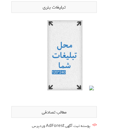
تبلیغات بنری
مطالب تصادفی
پوسته ثبت آگهی AdForest وردپرس