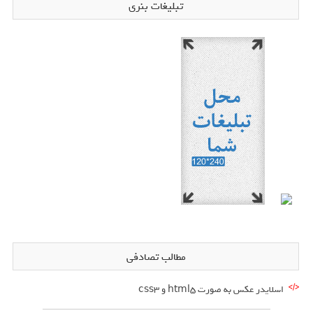
تبلیغات بنری
مطالب تصادفی
اسلایدر عکس به صورت html5 و css3