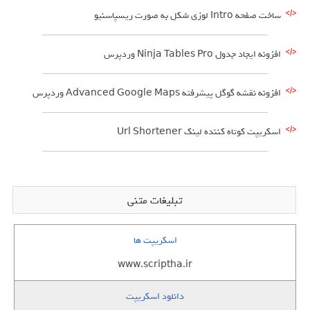
ساخت صفحه Intro لوزی شکل به صورت ریسپاسنیو
افزونه ایجاد جدول Ninja Tables Pro وردپرس
افزونه نقشه گوگل پیشرفته Advanced Google Maps وردپرس
اسکریپت کوتاه کننده لینک Url Shortener
تبلیغات متنی
اسکریپت ها
www.scriptha.ir
دانلود اسکریپت