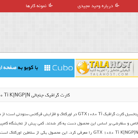
درباره وحید مجیدی
نمونه کارها
کارت گرافیک جنجالی EVGA GTX 1080 Ti K|NGP|N
GTX 1080 Ti K|NGP|N را معرفی کرد. این محصول یکی از سلاطین ا