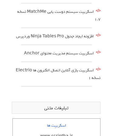
اسکریپت سیستم دوست یابی MatchMe نسخه
1.7
افزونه ایجاد جدول Ninja Tables Pro وردپرس
اسکریپت سیستم مدیریت محتوای Anchor
اسکریپت بازی آنلاین اتصال الکترون ها Electrio
نسخه 1
تبلیغات متنی
اسکریپت ها