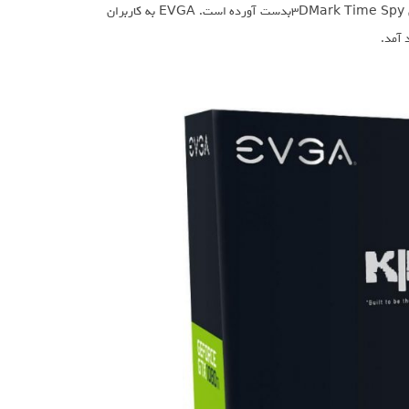
فرکانس 2531 مگاهرتز اورکلاک شده است که بدین ترتیب امتیاز 13425 را در آزمون 3DMark Time Spyبدست آورده است. EVGA به کاربران