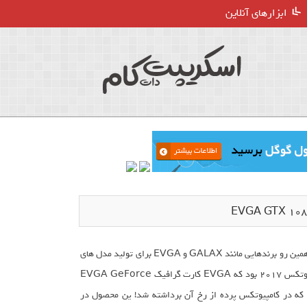
ابزارهای آنلاین
پتانسیل کارت گرافیک GTX1080 Ti در اورکلاک و افزایش فرکانس ستودنی است؛ از همین رو برندهایی مانند GALAX و EVGA برای تولید مدل های
خاص و سفارشی بر اساس این محصول دست به کار شدند. کمی پیش از نمایشگاه کامپیوتکس 2017 بود که EVGA کارت گرافیک EVGA GeForce
ورکلاک است که در کامپیوتکس پرده از رخ آن برداشته شد! ین محصول در