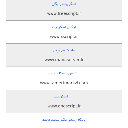
اسکریپت رایگان
www.freescript.ir
ایکس اسکریپت
www.xscript.ir
هاست سی پنل
www.manaserver.ir
تماس با مینا درب
www.tamertmarkzi.com
وان اسکریپت
www.onescript.ir
پایگاه رسمی دکتر سعید محمد