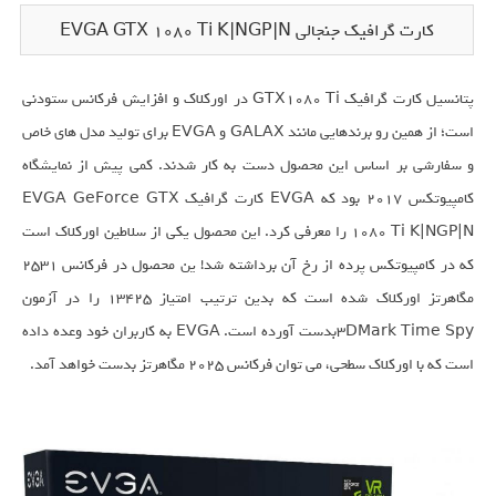
کارت گرافیک جنجالی EVGA GTX 1080 Ti K|NGP|N
پتانسیل کارت گرافیک GTX1080 Ti در اورکلاک و افزایش فرکانس ستودنی
است؛ از همین رو برندهایی مانند GALAX و EVGA برای تولید مدل های خاص
و سفارشی بر اساس این محصول دست به کار شدند. کمی پیش از نمایشگاه
کامپیوتکس 2017 بود که EVGA کارت گرافیک EVGA GeForce GTX
1080 Ti K|NGP|N را معرفی کرد. این محصول یکی از سلاطین اورکلاک است
که در کامپیوتکس پرده از رخ آن برداشته شد! ین محصول در فرکانس 2531
مگاهرتز اورکلاک شده است که بدین ترتیب امتیاز 13425 را در آزمون
3DMark Time Spyبدست آورده است. EVGA به کاربران خود وعده داده
است که با اورکلاک سطحی، می توان فرکانس 2025 مگاهرتز بدست خواهد آمد.