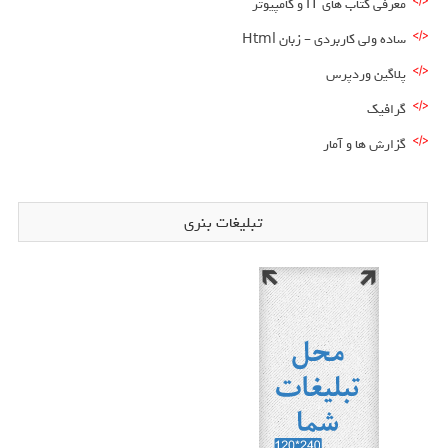
معرفی کتاب های IT و کامپیوتر
ساده ولی کاربردی – زبان Html
پلاگین وردپرس
گرافیک
گزارش ها و آمار
تبلیغات بنری