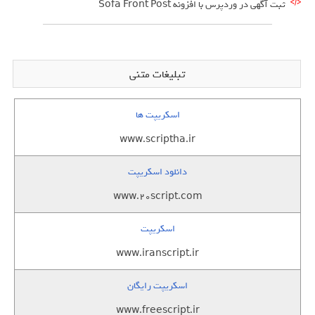
ثبت آگهی در وردپرس با افزونه Sofa Front Post
تبلیغات متنی
اسکریپت ها
www.scriptha.ir
دانلود اسکریپت
www.20script.com
اسکریپت
www.iranscript.ir
اسکریپت رایگان
www.freescript.ir