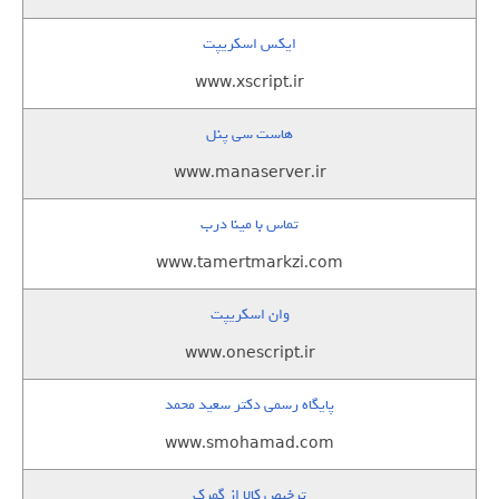
ایکس اسکریپت
www.xscript.ir
هاست سی پنل
www.manaserver.ir
تماس با مینا درب
www.tamertmarkzi.com
وان اسکریپت
www.onescript.ir
پایگاه رسمی دکتر سعید محمد
www.smohamad.com
ترخیص کالا از گمرک