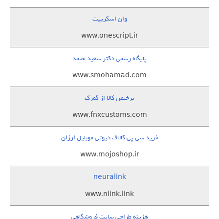
وان اسکریپت
www.onescript.ir
پایگاه رسمی دکتر سعید محمد
www.smohamad.com
ترخیص کالا از گمرک
www.fnxcustoms.com
خرید سی پی کالاف دیوتی موبایل ارزان
www.mojoshop.ir
neuralink
www.nlink.link
هزینه طراحی سایت فروشگاهی