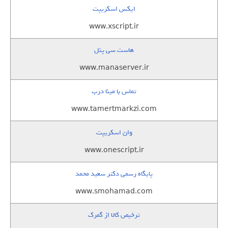
ایکس اسکریپت
www.xscript.ir
هاست سی پنل
www.manaserver.ir
تماس با مینا درب
www.tamertmarkzi.com
وان اسکریپت
www.onescript.ir
پایگاه رسمی دکتر سعید محمد
www.smohamad.com
ترخیص کالا از گمرک