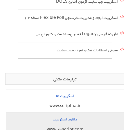
اسکریپت وب سایت آزمون آنلاین DOES
اسکریپت ایجاد و مدیریت نظرسنجی Flexible Poll نسخه 1.2
افزونه فارسی Legacy تغییر پوسته مدیریت وردپرس
معرفی اصطلاحات هک و نفوذ به وب سایت
تبلیغات متنی
اسکریپت ها
www.scriptha.ir
دانلود اسکریپت
www.20script.com