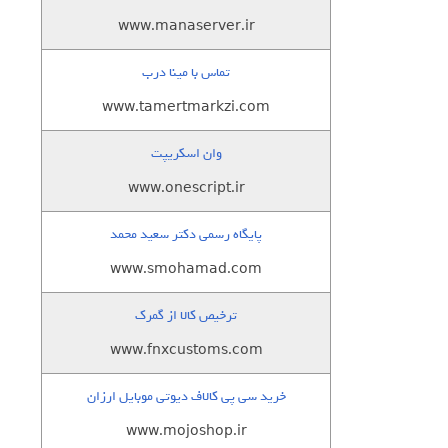
www.manaserver.ir
تماس با مینا درب
www.tamertmarkzi.com
وان اسکریپت
www.onescript.ir
پایگاه رسمی دکتر سعید محمد
www.smohamad.com
ترخیص کالا از گمرک
www.fnxcustoms.com
خرید سی پی کالاف دیوتی موبایل ارزان
www.mojoshop.ir