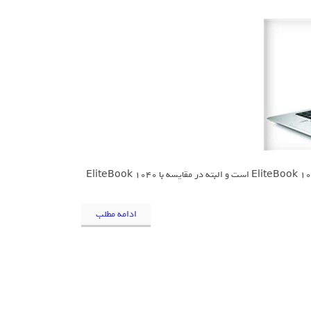
لپ‌تاپ جدید اچ.پی که EliteBook 1030 نام دارد، نسخه‌ای بزرگتر و قدرتمندتر از EliteBook 1020 است و البته در مقایسه با EliteBook 1040
ادامه مطلب