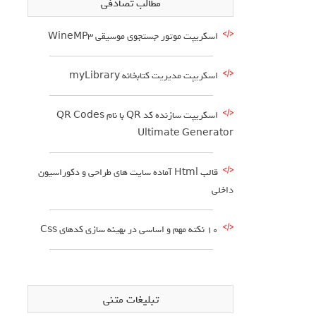
مطالب تصادفی
اسکریپت موتور جستجوی موسیقی WineMP3
اسکریپت مدیریت کتابخانه myLibrary
اسکریپت سازنده کد QR با نام QR Codes
Ultimate Generator
قالب Html آماده سایت های طراحی و دکوراسیون
داخلی
10 نکته مهم و اساسی در بهینه سازی کدهای Css
تبلیغات متنی