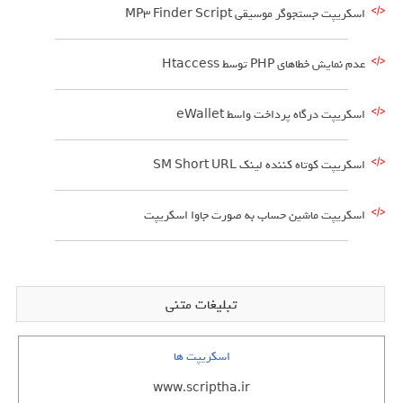
اسکریپت جستجوگر موسیقی MP3 Finder Script
عدم نمایش خطاهای PHP توسط Htaccess
اسکریپت درگاه پرداخت واسط eWallet
اسکریپت کوتاه کننده لینک SM Short URL
اسکریپت ماشین حساب به صورت جاوا اسکریپت
تبلیغات متنی
اسکریپت ها
www.scriptha.ir