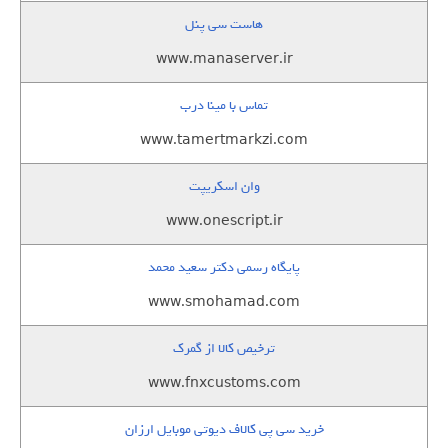
هاست سی پنل
www.manaserver.ir
تماس با مینا درب
www.tamertmarkzi.com
وان اسکریپت
www.onescript.ir
پایگاه رسمی دکتر سعید محمد
www.smohamad.com
ترخیص کالا از گمرک
www.fnxcustoms.com
خرید سی پی کالاف دیوتی موبایل ارزان