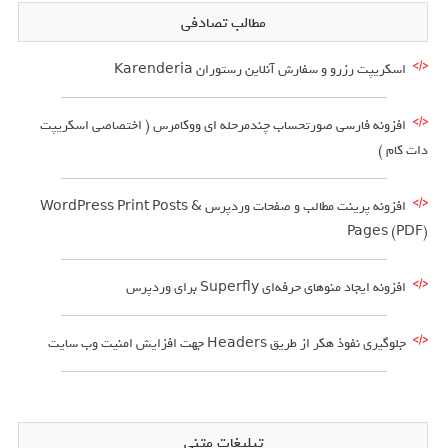
مطالب تصادفی
اسکریپت رزرو و سفارش آنلاین رستوران Karenderia
افزونه فارسی صورتحساب چندمرحله ای ووکامرس ( اختصاصی اسکریپت
دات کام )
افزونه پرینت مطالب و صفحات وردپرس WordPress Print Posts &
Pages (PDF)
افزونه ایجاد منوهای حرفه‌ای Superfly برای وردپرس
جلوگیری نفوذ هکر از طریق Headers جهت افزایش امنیت وب سایت
تبلیغات متنی