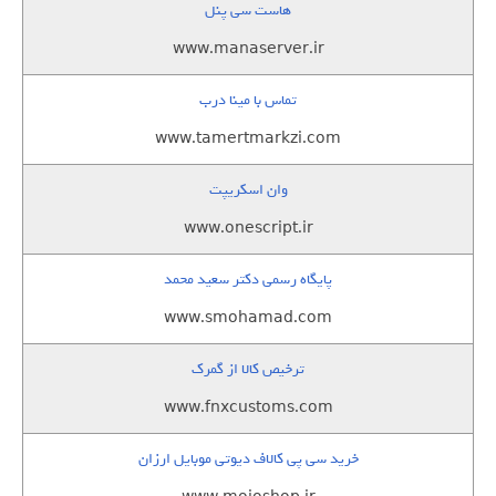
هاست سی پنل
www.manaserver.ir
تماس با مینا درب
www.tamertmarkzi.com
وان اسکریپت
www.onescript.ir
پایگاه رسمی دکتر سعید محمد
www.smohamad.com
ترخیص کالا از گمرک
www.fnxcustoms.com
خرید سی پی کالاف دیوتی موبایل ارزان