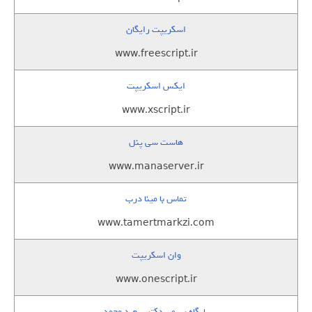
اسکریپت رایگان
www.freescript.ir
ایکس اسکریپت
www.xscript.ir
هاست سی پنل
www.manaserver.ir
تماس با مینا درب
www.tamertmarkzi.com
وان اسکریپت
www.onescript.ir
پایگاه رسمی دکتر سعید محمد