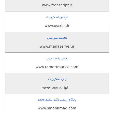
www.freescript.ir
ایکس اسکریپت
www.xscript.ir
هاست سی پنل
www.manaserver.ir
تماس با مینا درب
www.tamertmarkzi.com
وان اسکریپت
www.onescript.ir
پایگاه رسمی دکتر سعید محمد
www.smohamad.com