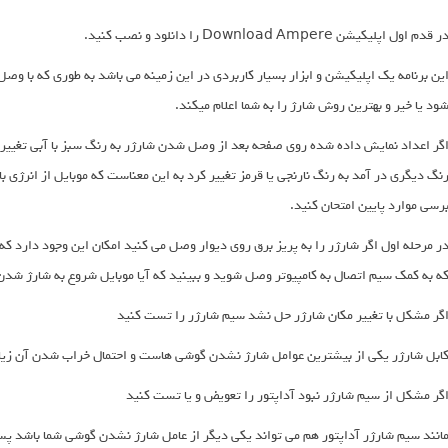
ر قدم اول اپلیکیشن Download Ampere را دانلود و نصب کنید.
ین برنامه یک اپلیکیشن و ابزار بسیار کاربردی در این زمینه می باشد به طوری که با وص
ود یا خیر و بهترین روش شارژ را به شما اعلام میکند.
گر اعداد نمایش داده شده روی صفحه بعد از وصل شدن شارژر به رنگ سبز با آبی تغییر 
نگ دیگری در آمد به رنگ نارنجی یا قرمز تغییر کرد به این معناست که موبایل از انرژی ب
رسی موارد پایین امتحان کنید.
ر مرحله اول اگر شارژر را به پریز برق روی دیوار وصل می کنید امکان این وجود دارد که
ه به کمک سیم اتصال به کامپیوتر وصل شوید و ببینید که آیا موبایل شروع به شارژ شدن 
گر مشکل با تغییر مکان شارژر حل نشد سیم شارژر را تست کنید
ابل شارژر یکی از بیشترین عوامل شارژ نشدن گوشی هاست و احتمال خراب شدن آن زیاد
گر مشکل از سیم شارژر نبود آداپتور را تعویض و یا تست کنید
انند سیم شارژر آداپتور هم می تواند یکی دیگر از عامل شارژ نشدن گوشی شما باشد پ