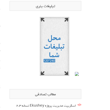
تبلیغات بنری
د
ا
ش
ا
ر
ب
د
ک
ا
ک
مطالب تصادفی
ا
اسکریپت مدیریت پروژه Ekushey نسخه 2.3
م