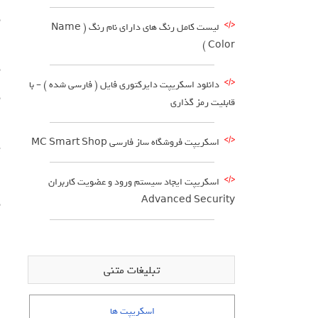
م
لیست کامل رنگ های دارای نام رنگ ( Name
Color )
ا
م
دانلود اسکریپت دایرکتوری فایل ( فارسی شده ) – با
م
قابلیت رمز گذاری
ا
اسکریپت فروشگاه ساز فارسی MC Smart Shop
پ
اسکریپت ایجاد سیستم ورود و عضویت کاربران
Advanced Security
م
تبلیغات متنی
اسکریپت ها