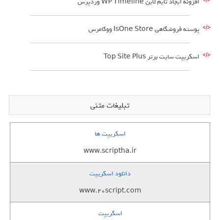
افزونه ایجاد تایم لاین WP Timeline وردپرس
پوسته فروشگاهی IsOne Store ووکامرس
اسکریپت سایت برتر Top Site Plus
تبلیغات متنی
اسکریپت ها
www.scriptha.ir
دانلود اسکریپت
www.20script.com
اسکریپت