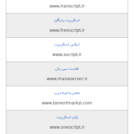
www.iranscript.ir
اسکریپت رایگان
www.freescript.ir
ایکس اسکریپت
www.xscript.ir
هاست سی پنل
www.manaserver.ir
تماس با مینا درب
www.tamertmarkzi.com
وان اسکریپت
www.onescript.ir