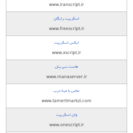
www.iranscript.ir
اسکریپت رایگان
www.freescript.ir
ایکس اسکریپت
www.xscript.ir
هاست سی پنل
www.manaserver.ir
تماس با مینا درب
www.tamertmarkzi.com
وان اسکریپت
www.onescript.ir