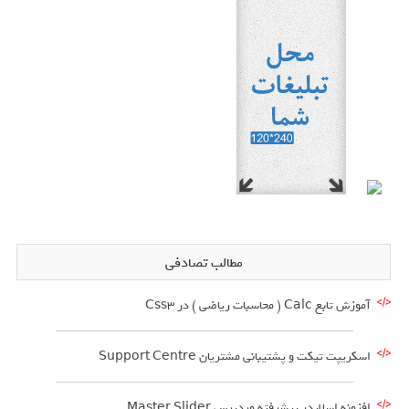
مطالب تصادفی
آموزش تابع Calc ( محاسبات ریاضی ) در Css3
اسکریپت تیکت و پشتیبانی مشتریان Support Centre
افزونه اسلایدر پیشرفته وردپرس Master Slider