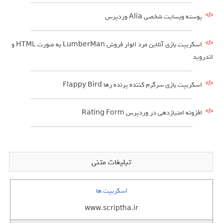
پوسته وبسایت شخصی Alia وردپرس
اسکریپت بازی آنلاین مرد الوار فروش LumberMan به صورت HTML و
اندروید
اسکریپت بازی سرگرم کننده پرنده رها Flappy Bird
افزونه امتیازدهی در وردپرس Rating Form
تبلیغات متنی
اسکریپت ها
www.scriptha.ir