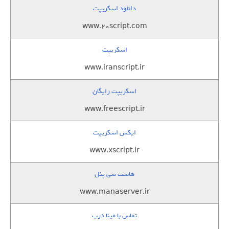
دانلود اسکریپت
www.20script.com
اسکریپت
www.iranscript.ir
اسکریپت رایگان
www.freescript.ir
ایکس اسکریپت
www.xscript.ir
هاست سی پنل
www.manaserver.ir
تماس با مینا درب