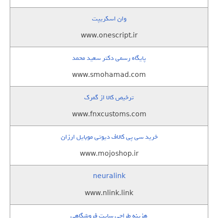
وان اسکریپت
www.onescript.ir
پایگاه رسمی دکتر سعید محمد
www.smohamad.com
ترخیص کالا از گمرک
www.fnxcustoms.com
خرید سی پی کالاف دیوتی موبایل ارزان
www.mojoshop.ir
neuralink
www.nlink.link
هزینه طراحی سایت فروشگاهی