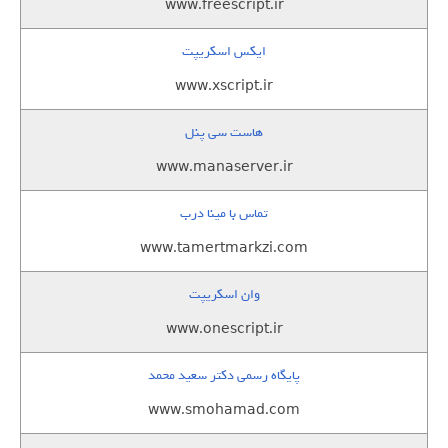
www.freescript.ir
ایکس اسکریپت
www.xscript.ir
هاست سی پنل
www.manaserver.ir
تماس با مینا درب
www.tamertmarkzi.com
وان اسکریپت
www.onescript.ir
پایگاه رسمی دکتر سعید محمد
www.smohamad.com