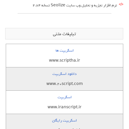
نرم افزار تجزیه و تحلیل وب سایت Seolize نسخه 2.64
تبلیغات متنی
اسکریپت ها
www.scriptha.ir
دانلود اسکریپت
www.20script.com
اسکریپت
www.iranscript.ir
اسکریپت رایگان