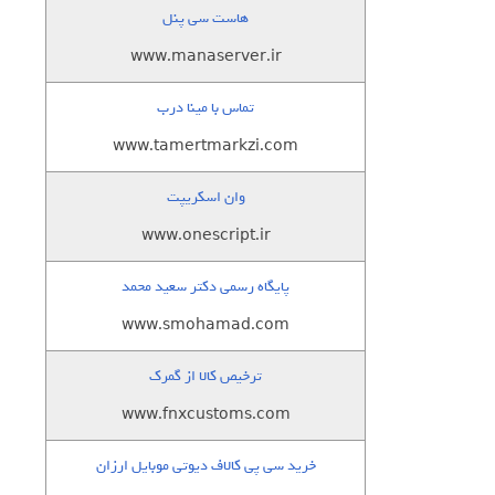
هاست سی پنل
www.manaserver.ir
تماس با مینا درب
www.tamertmarkzi.com
وان اسکریپت
www.onescript.ir
پایگاه رسمی دکتر سعید محمد
www.smohamad.com
ترخیص کالا از گمرک
www.fnxcustoms.com
خرید سی پی کالاف دیوتی موبایل ارزان