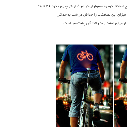
جهانی ، در کشور هایی که از دوچرخه به عنوان یک وسیله نقلیه رایج استفاده می شود ، نرخ تصادف دوچرخه سواران در هر کیلومتر چیزی حدود ۲۶ تا ۴۸
 اتومبیل هاست.حالا ایده مفهومی جالبی با نام Cyclee ، می خواد میزان این تصادفات را حداقل در شب به حداقل