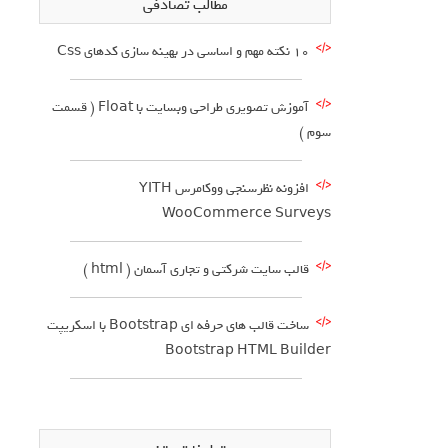
مطالب تصادفی
10 نکته مهم و اساسی در بهینه سازی کدهای Css
آموزش تصویری طراحی وبسایت با Float ( قسمت
سوم )
افزونه نظرسنجی ووکامرس YITH
WooCommerce Surveys
قالب سایت شرکتی و تجاری آسمان ( html )
ساخت قالب های حرفه ای Bootstrap با اسکریپت
Bootstrap HTML Builder