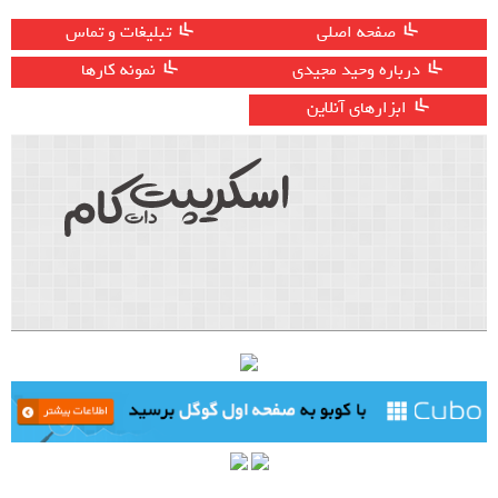
صفحه اصلی
تبلیغات و تماس
درباره وحید مجیدی
نمونه کارها
ابزارهای آنلاین