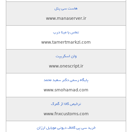
هاست سی پنل
www.manaserver.ir
تماس با مینا درب
www.tamertmarkzi.com
وان اسکریپت
www.onescript.ir
پایگاه رسمی دکتر سعید محمد
www.smohamad.com
ترخیص کالا از گمرک
www.fnxcustoms.com
خرید سی پی کالاف دیوتی موبایل ارزان