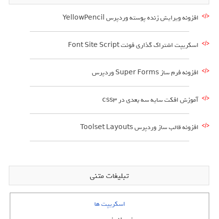
افزونه ویرایش زنده پوسته وردپرس YellowPencil
اسکریپت اشتراک گذاری فونت Font Site Script
افزونه فرم ساز Super Forms وردپرس
آموزش افکت سایه سه بعدی در css3
افزونه قالب ساز وردپرس Toolset Layouts
تبلیغات متنی
اسکریپت ها