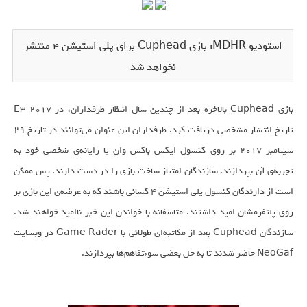
استودیو MDHR: بازی Cuphead برای پلی استیشن ۴ منتشر
نخواهد شد
بازی Cuphead بالاخره بعد از چندین سال انتظار طرفداران، در E3 2017
تاریخ انتشار مشخصی دریافت کرد. طرفداران این عنوان می‌توانند در تاریخ ۲۹
سپتامبر ۲۰۱۷ بر روی کنسول ایکس باکس وان یا رایانه‌‌ی شخصی خود به
تجربه‌ی آن بپردازند. سازندگان امتیاز ساخت بازی را در دست دارند. پس ممکن
است از دارندگان کنسول پلی استیشن ۴ کسانی باشند که به عرضه‌ی این بازی بر
روی پلتفرمشان امید داشتند. متاسفانه با خواندن این خبر نا‌امید خواهند شد.
سازندگان Cuphead بعد از مکاتبه‌ای طولانی با Game Rader در وبسایت
NeoGaf حاضر شدند تا به حل بعضی سوءتفاهم‌ها بپردازند.