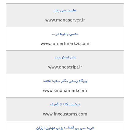
هاست سی پنل
www.manaserver.ir
تماس با مینا درب
www.tamertmarkzi.com
وان اسکریپت
www.onescript.ir
پایگاه رسمی دکتر سعید محمد
www.smohamad.com
ترخیص کالا از گمرک
www.fnxcustoms.com
خرید سی پی کالاف دیوتی موبایل ارزان