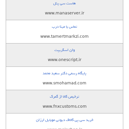
هاست سی پنل
www.manaserver.ir
تماس با مینا درب
www.tamertmarkzi.com
وان اسکریپت
www.onescript.ir
پایگاه رسمی دکتر سعید محمد
www.smohamad.com
ترخیص کالا از گمرک
www.fnxcustoms.com
خرید سی پی کالاف دیوتی موبایل ارزان