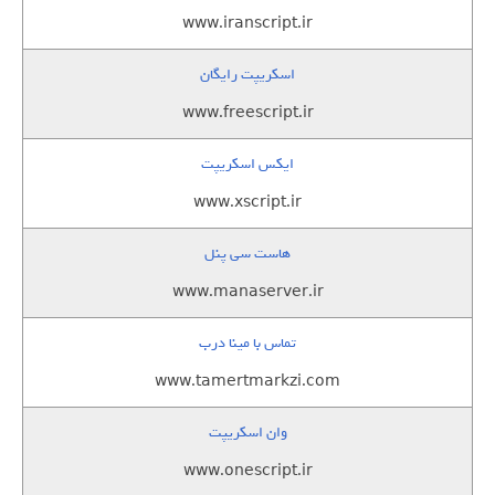
www.iranscript.ir
اسکریپت رایگان
www.freescript.ir
ایکس اسکریپت
www.xscript.ir
هاست سی پنل
www.manaserver.ir
تماس با مینا درب
www.tamertmarkzi.com
وان اسکریپت
www.onescript.ir