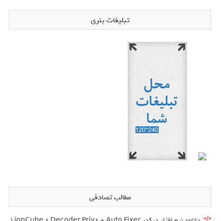
تبلیغات بنری
مطالب تصادفی
دانلود نرم افزار دیکدر ionCube 8 Decoder Priv8 + Auto Fixer (