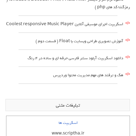
رمزگشا کد های php )
اسکریپت اجرای موسیقی آنلاین Coolest responsive Music Player
آموزش تصویری طراحی وبسایت با Float ( قسمت دوم )
دانلود اسکریپت آپلود سنتر فارسی حرفه ای و ساده در 4 رنگ
هک و ترفند های مهم مدیریت محتوا وردپرس
تبلیغات متنی
اسکریپت ها
www.scriptha.ir