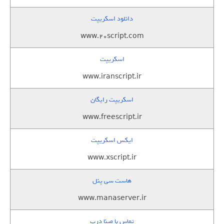
دانلود اسکریپت
www.20script.com
اسکریپت
www.iranscript.ir
اسکریپت رایگان
www.freescript.ir
ایکس اسکریپت
www.xscript.ir
هاست سی پنل
www.manaserver.ir
تماس با مینا درب