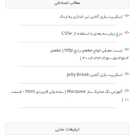
مطالب تصادفی
اسکریپت بازی آنلاین تیر اندازی به اردک
درج ربان سه بعدی با استفاده از CSS3
لیست معرفی انواع خطاهای رایج http ( خطاهای
400,403,404,500,503,504 )
اسکریپت بازی آنلاین Jelly Break
آموزش تگ متحرک ساز Marquee ( ساده ولی کاربردی html – قسمت
11 )
تبلیغات متنی