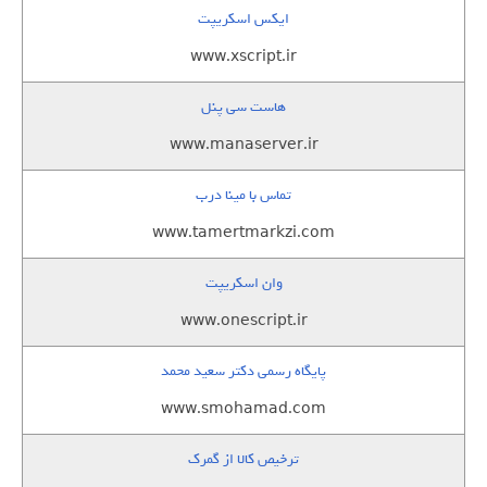
ایکس اسکریپت
www.xscript.ir
هاست سی پنل
www.manaserver.ir
تماس با مینا درب
www.tamertmarkzi.com
وان اسکریپت
www.onescript.ir
پایگاه رسمی دکتر سعید محمد
www.smohamad.com
ترخیص کالا از گمرک