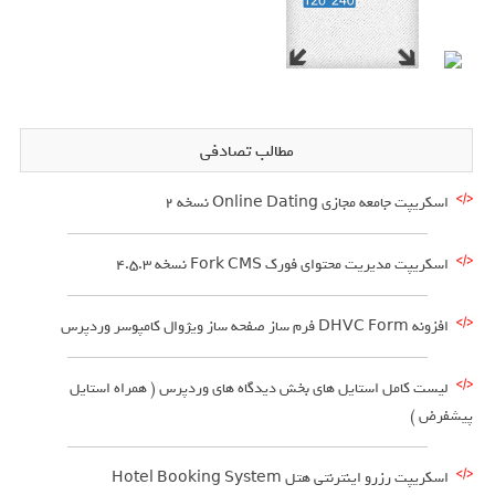
مطالب تصادفی
اسکریپت جامعه مجازی Online Dating نسخه 2
اسکریپت مدیریت محتوای فورک Fork CMS نسخه 4.5.3
افزونه DHVC Form فرم ساز صفحه ساز ویژوال کامپوسر وردپرس
لیست کامل استایل های بخش دیدگاه های وردپرس ( همراه استایل
پیشفرض )
اسکریپت رزرو اینترنتی هتل Hotel Booking System