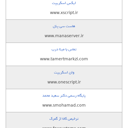
ایکس اسکریپت
www.xscript.ir
هاست سی پنل
www.manaserver.ir
تماس با مینا درب
www.tamertmarkzi.com
وان اسکریپت
www.onescript.ir
پایگاه رسمی دکتر سعید محمد
www.smohamad.com
ترخیص کالا از گمرک