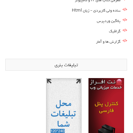
معرفی کتاب های IT و کامپیوتر
ساده ولی کاربردی – زبان Html
پلاگین وردپرس
گرافیک
گزارش ها و آمار
تبلیغات بنری