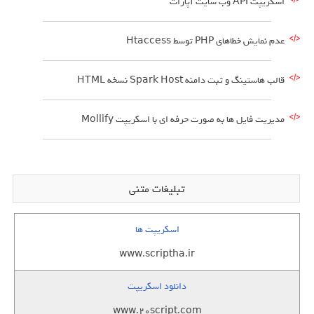
اسکریپت API وب سایت آپارات
عدم نمایش خطاهای PHP توسط Htaccess
قالب هاستینگ و ثبت دامنه Spark Host نسخه HTML
مدیریت فایل ها به صورت حرفه ای با اسکریپت Mollify
تبلیغات متنی
اسکریپت ها
www.scriptha.ir
دانلود اسکریپت
www.20script.com