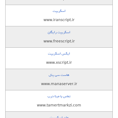
اسکریپت
www.iranscript.ir
اسکریپت رایگان
www.freescript.ir
ایکس اسکریپت
www.xscript.ir
هاست سی پنل
www.manaserver.ir
تماس با مینا درب
www.tamertmarkzi.com
وان اسکریپت