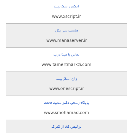
ایکس اسکریپت
www.xscript.ir
هاست سی پنل
www.manaserver.ir
تماس با مینا درب
www.tamertmarkzi.com
وان اسکریپت
www.onescript.ir
پایگاه رسمی دکتر سعید محمد
www.smohamad.com
ترخیص کالا از گمرک