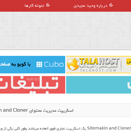
درباره وحید مجیدی
نمونه کارها
اسکریپت مدیریت محتوای Sitemakin and Cloner نسخه 1.4
Sitemakin and Cloner یک اسکریپت تجاری فوق العاده میباشد بطور کلی