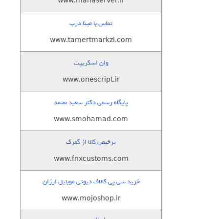
www.manaserver.ir
تماس با مینا درب
www.tamertmarkzi.com
وان اسکریپت
www.onescript.ir
پایگاه رسمی دکتر سعید محمد
www.smohamad.com
ترخیص کالا از گمرک
www.fnxcustoms.com
خرید سی پی کالاف دیوتی موبایل ارزان
www.mojoshop.ir