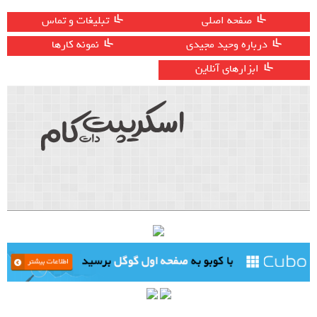
صفحه اصلی
تبلیغات و تماس
درباره وحید مجیدی
نمونه کارها
ابزارهای آنلاین