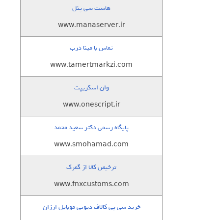
هاست سی پنل
www.manaserver.ir
تماس با مینا درب
www.tamertmarkzi.com
وان اسکریپت
www.onescript.ir
پایگاه رسمی دکتر سعید محمد
www.smohamad.com
ترخیص کالا از گمرک
www.fnxcustoms.com
خرید سی پی کالاف دیوتی موبایل ارزان