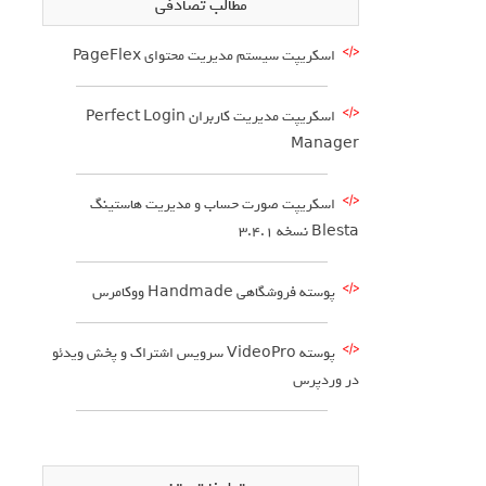
مطالب تصادفی
اسکریپت سیستم مدیریت محتوای PageFlex
اسکریپت مدیریت کاربران Perfect Login
Manager
اسکریپت صورت حساب و مدیریت هاستینگ
Blesta نسخه 3.4.1
پوسته فروشگاهی Handmade ووکامرس
پوسته VideoPro سرویس اشتراک و پخش ویدئو
در وردپرس