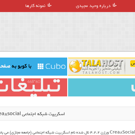
درباره وحید مجیدی
نمونه کارها
اسکریپت شبکه اجتماعی Crea8social نسخه 4.2.2
Crea8Social ورژن 4.2.2 نال شده نام اسکریپت شبکه اجتماعی (جامعه مج