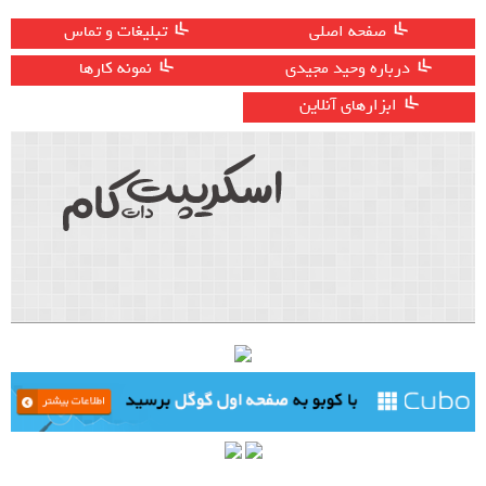
صفحه اصلی
تبلیغات و تماس
درباره وحید مجیدی
نمونه کارها
ابزارهای آنلاین