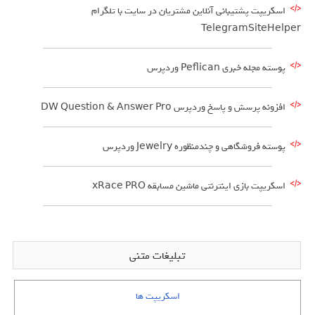
اسکریپت پشتیبانی آنلاین مشتریان در سایت با تلگرام
TelegramSiteHelper
پوسته مجله خبری Peflican وردپرس
افزونه پرسش و پاسخ وردپرس DW Question & Answer Pro
پوسته فروشگاهی و چندمنظوره Jewelry وردپرس
اسکریپت بازی اینترنتی ماشین مسابقه xRace PRO
تبلیغات متنی
اسکریپت ها