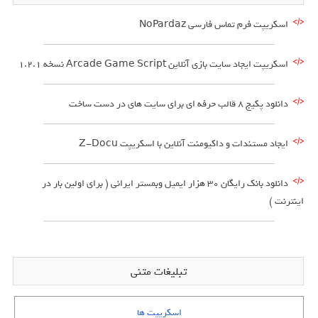
اسکریپت فرم تماس فارسی NoPardaz
اسکریپت ایجاد سایت بازی آنلاین Arcade Game Script نسخه 1.2.1
دانلود پکیج 8 قالب حرفه ای برای سایت های در دست ساخت
ایجاد مستندات و داکیومنت آنلاین با اسکریپت Z-Docu
دانلود بانک رایگان 30 هزار ایمیل وبمستر ایرانی ( برای اولین بار در
اینترنت )
تبلیغات متنی
اسکریپت ها