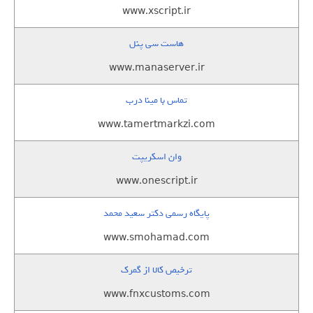
www.xscript.ir
هاست سی پنل
www.manaserver.ir
تماس با مینا درب
www.tamertmarkzi.com
وان اسکریپت
www.onescript.ir
پایگاه رسمی دکتر سعید محمد
www.smohamad.com
ترخیص کالا از گمرک
www.fnxcustoms.com