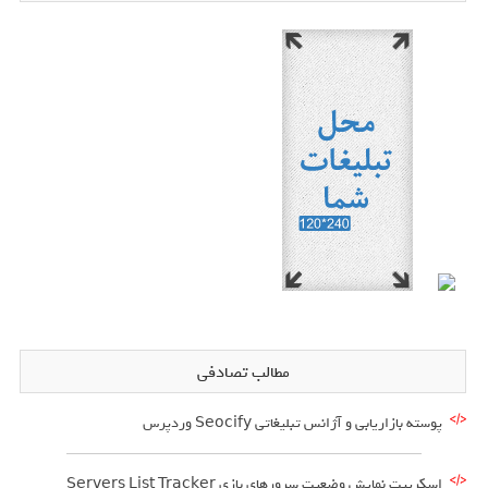
مطالب تصادفی
پوسته بازاریابی و آژانس تبلیغاتی Seocify وردپرس
اسکریپت نمایش وضعیت سرورهای بازی Servers List Tracker