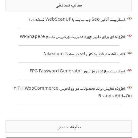
مطالب تصادفی
اسکریپت آنالیز Seo وب سایت با WebScanUP نسخه 1.6
افزونه ای برای تغییر چهره مدیریت وردپرس به نام WPShapere
قالب آماده ترفند به کار رفته در سایت Nike.com
اسکریپت سازنده رمز عبور FPG Password Generator
افزونه نمایش برند محصولات در ووکامرس YITH WooCommerce
Brands Add-On
تبلیغات متنی