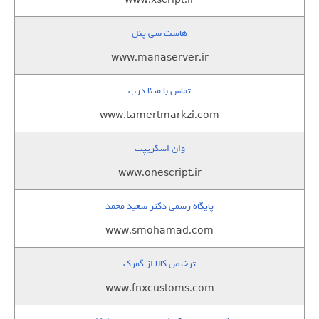
www.xscript.ir
هاست سی پنل
www.manaserver.ir
تماس با مینا درب
www.tamertmarkzi.com
وان اسکریپت
www.onescript.ir
پایگاه رسمی دکتر سعید محمد
www.smohamad.com
ترخیص کالا از گمرک
www.fnxcustoms.com