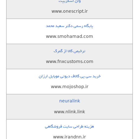
وان اسکریپت
www.onescript.ir
پایگاه رسمی دکتر سعید محمد
www.smohamad.com
ترخیص کالا از گمرک
www.fnxcustoms.com
خرید سی پی کالاف دیوتی موبایل ارزان
www.mojoshop.ir
neuralink
www.nlink.link
هزینه طراحی سایت فروشگاهی
www.irandnn.ir