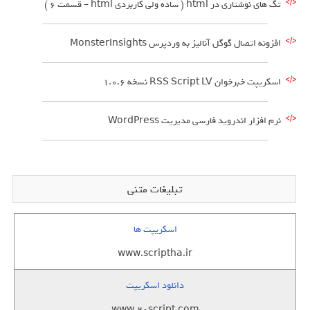
تگ های نوشتاری در html ( ساده ولی کاربردی html – قسمت 6 )
افزونه اتصال گوگل آنالیز به وردپرس MonsterInsights
اسکریپت خبرخوان RSS Script LV نسخه 1.0.6
نرم افزار اندروید فارسی مدیریت WordPress
تبلیغات متنی
اسکریپت ها
www.scriptha.ir
دانلود اسکریپت
www.20script.com