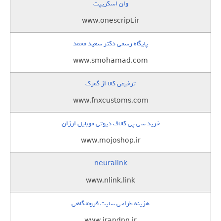
وان اسکریپت
www.onescript.ir
پایگاه رسمی دکتر سعید محمد
www.smohamad.com
ترخیص کالا از گمرک
www.fnxcustoms.com
خرید سی پی کالاف دیوتی موبایل ارزان
www.mojoshop.ir
neuralink
www.nlink.link
هزینه طراحی سایت فروشگاهی
www.irandnn.ir