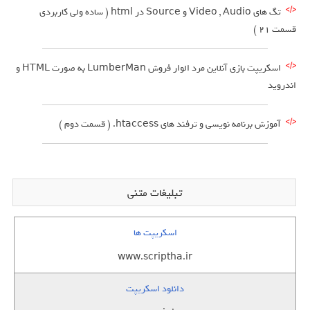
تگ های Video , Audio و Source در html ( ساده ولی کاربردی
قسمت 21 )
اسکریپت بازی آنلاین مرد الوار فروش LumberMan به صورت HTML و
اندروید
آموزش برنامه نویسی و ترفند های htaccess. ( قسمت دوم )
تبلیغات متنی
اسکریپت ها
www.scriptha.ir
دانلود اسکریپت