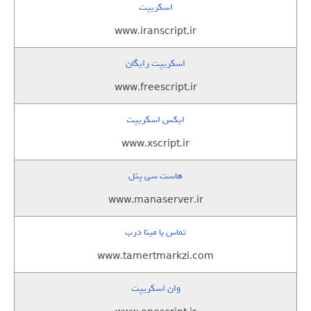
اسکریپت
www.iranscript.ir
اسکریپت رایگان
www.freescript.ir
ایکس اسکریپت
www.xscript.ir
هاست سی پنل
www.manaserver.ir
تماس با مینا درب
www.tamertmarkzi.com
وان اسکریپت