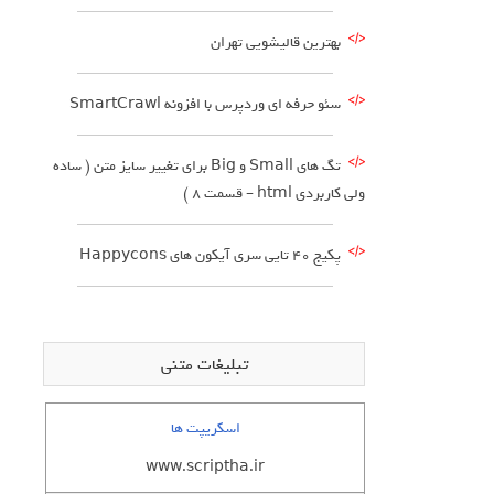
بهترین قالیشویی تهران
سئو حرفه ای وردپرس با افزونه SmartCrawl
تگ های Small و Big برای تغییر سایز متن ( ساده
ولی کاربردی html – قسمت 8 )
پکیج 40 تایی سری آیکون های Happycons
تبلیغات متنی
اسکریپت ها
www.scriptha.ir