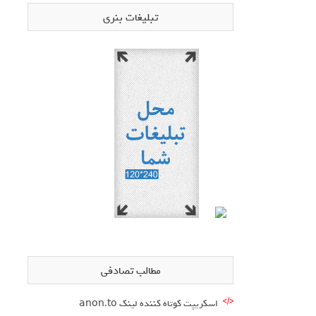
تبلیغات بنری
مطالب تصادفی
اسکریپت کوتاه کننده لینک anon.to