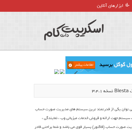
ابزارهای آنلاین
3.
م یک اسکریپت تجاری است که خیلی مشابه whmcs می باشد . Blesta را می توان یکی از قدرتمند ترین سیستم های مدیریت صورت حساب
ک سیستم جهت ارائه و فروش خدمات میزبانی وب ، نمایندگی ،
امنه راه اندازی کنید. Blesta دارای سیستم مدیریت صورت حساب (فاکتور) بسیار قوی می باشد و شما براحتی قادر