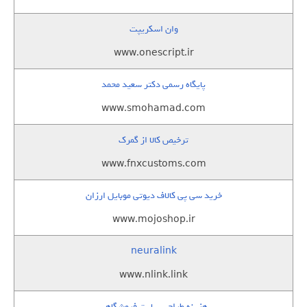
وان اسکریپت
www.onescript.ir
پایگاه رسمی دکتر سعید محمد
www.smohamad.com
ترخیص کالا از گمرک
www.fnxcustoms.com
خرید سی پی کالاف دیوتی موبایل ارزان
www.mojoshop.ir
neuralink
www.nlink.link
هزینه طراحی سایت فروشگاهی