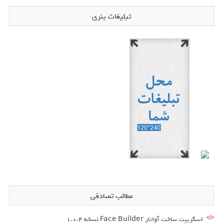
تبلیغات بنری
مطالب تصادفی
اسکریپت ساخت آواتار Face Builder نسخه 1.0.4