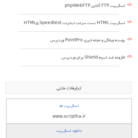
اسکریپت FTP آنلاین phpWebFTP
اسکریپت HTML تست سرعت اینترنت HTML5 Speedtest
پوسته وبلاگی و مجله خبری PointPro وردپرس
افزونه ضد اسپم Shield برای وردپرس
تبلیغات متنی
اسکریپت ها
www.scriptha.ir
دانلود اسکریپت