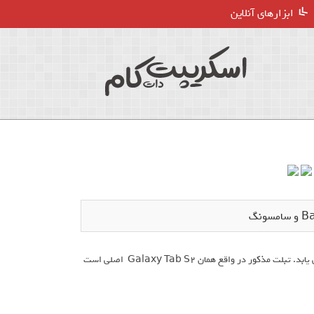
ابزارهای آنلاین
همکاری Barnes & Nobles و سامسونگ با عرضه Galaxy Tab S2 Nook ادامه می یابد. تبلت مذکور در واقع همان Galaxy Tab S2 اصلی است