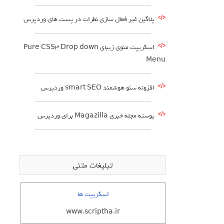
پلاگین غیر فعال سازی نطرات در پست های وردپرس
اسکریپت منوی زیبای Pure CSS3 Drop down
Menu
افزونه سئو هوشمند smart SEO وردپرس
پوسته مجله خبری Magazilla برای وردپرس
تبلیغات متنی
اسکریپت ها
www.scriptha.ir