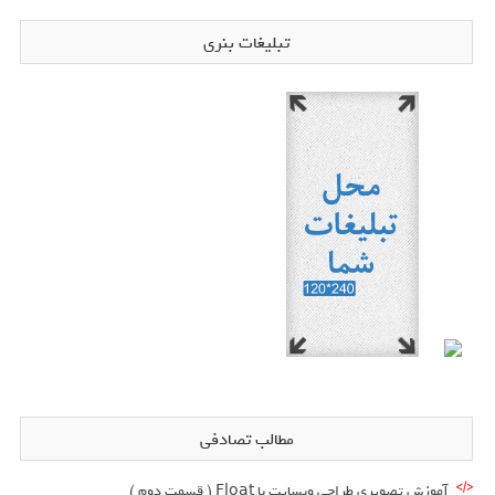
تبلیغات بنری
مطالب تصادفی
آموزش تصویری طراحی وبسایت با Float ( قسمت دوم )