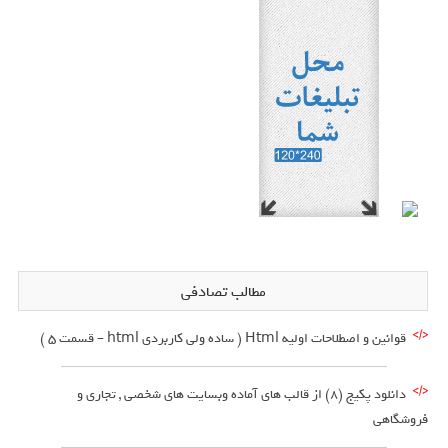
مطالب تصادفی
قوانین و اصطلاحات اولیه Html ( ساده ولی کاربردی html – قسمت 5 )
دانلود پکیج (8) از قالب های آماده وبسایت های شخصی , تجاری و
فروشگاهی