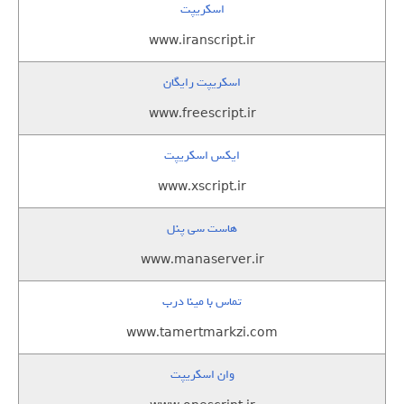
اسکریپت
www.iranscript.ir
اسکریپت رایگان
www.freescript.ir
ایکس اسکریپت
www.xscript.ir
هاست سی پنل
www.manaserver.ir
تماس با مینا درب
www.tamertmarkzi.com
وان اسکریپت